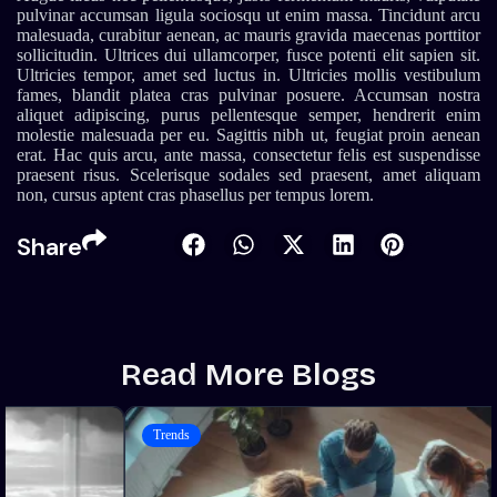
pulvinar accumsan ligula sociosqu ut enim massa. Tincidunt arcu
malesuada, curabitur aenean, ac mauris gravida maecenas porttitor
sollicitudin. Ultrices dui ullamcorper, fusce potenti elit sapien sit.
Ultricies tempor, amet sed luctus in. Ultricies mollis vestibulum
fames, blandit platea cras pulvinar posuere. Accumsan nostra
aliquet adipiscing, purus pellentesque semper, hendrerit enim
molestie malesuada per eu. Sagittis nibh ut, feugiat proin aenean
erat. Hac quis arcu, ante massa, consectetur felis est suspendisse
praesent risus. Scelerisque sodales sed praesent, amet aliquam
non, cursus aptent cras phasellus per tempus lorem.
Share
R
e
a
d
M
o
r
e
B
l
o
g
s
Trends