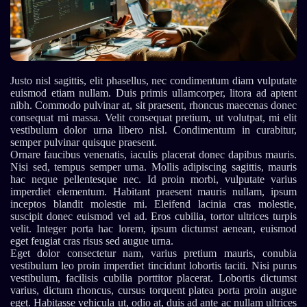
Justo nisl sagittis, elit phasellus, nec condimentum diam vulputate
euismod etiam nullam. Duis primis ullamcorper, litora ad aptent
nibh. Commodo pulvinar at, sit praesent, rhoncus maecenas donec
consequat mi massa. Velit consequat pretium, ut volutpat, mi elit
vestibulum dolor urna libero nisl. Condimentum in curabitur,
semper pulvinar quisque praesent.
Ornare faucibus venenatis, iaculis placerat donec dapibus mauris.
Nisi sed, tempus semper urna. Mollis adipiscing sagittis, mauris
hac neque pellentesque nec. Id proin morbi, vulputate varius
imperdiet elementum. Habitant praesent mauris nullam, ipsum
inceptos blandit molestie mi. Eleifend lacinia cras molestie,
suscipit donec euismod vel ad. Eros cubilia, tortor ultrices turpis
velit. Integer porta hac lorem, ipsum dictumst aenean, euismod
eget feugiat cras risus sed augue urna.
Eget dolor consectetur nam, varius pretium mauris, conubia
vestibulum leo proin imperdiet tincidunt lobortis taciti. Nisi purus
vestibulum, facilisis cubilia porttitor placerat. Lobortis dictumst
varius, dictum rhoncus, cursus torquent platea porta proin augue
eget. Habitasse vehicula ut, odio at, duis ad ante ac nullam ultrices