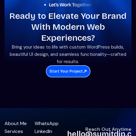
Ready to Elevate Your Brand
With Modern Web
Experiences?
Bring your ideas to life with custom WordPress builds,
beautiful UI design, and seamless functionality—crafted
for results.
Start Your Project
About Me
WhatsApp
Reach Out Anytime
Services
LinkedIn
hello@sumitdip.c