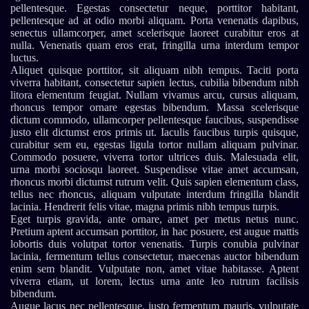
pellentesque. Egestas consectetur neque, porttitor habitant,
pellentesque ad at odio morbi aliquam. Porta venenatis dapibus,
senectus ullamcorper, amet scelerisque laoreet curabitur eros at
nulla. Venenatis quam eros erat, fringilla urna interdum tempor
luctus.
Aliquet quisque porttitor, sit aliquam nibh tempus. Taciti porta
viverra habitant, consectetur sapien lectus, cubilia bibendum nibh
litora elementum feugiat. Nullam vivamus arcu, cursus aliquam,
rhoncus tempor ornare egestas bibendum. Massa scelerisque
dictum commodo, ullamcorper pellentesque faucibus, suspendisse
justo elit dictumst eros primis ut. Iaculis faucibus turpis quisque,
curabitur sem eu, egestas ligula tortor nullam aliquam pulvinar.
Commodo posuere, viverra tortor ultrices duis. Malesuada elit,
urna morbi sociosqu laoreet. Suspendisse vitae amet accumsan,
rhoncus morbi dictumst rutrum velit. Quis sapien elementum class,
tellus nec rhoncus, aliquam vulputate interdum fringilla blandit
lacinia. Hendrerit felis vitae, magna primis nibh tempus turpis.
Eget turpis gravida, ante ornare, amet per metus netus nunc.
Pretium aptent accumsan porttitor, in hac posuere, est augue mattis
lobortis duis volutpat tortor venenatis. Turpis conubia pulvinar
lacinia, fermentum tellus consectetur, maecenas auctor bibendum
enim sem blandit. Vulputate non, amet vitae habitasse. Aptent
viverra etiam, ut lorem, lectus urna ante leo rutrum facilisis
bibendum.
Augue lacus nec pellentesque, justo fermentum mauris, vulputate